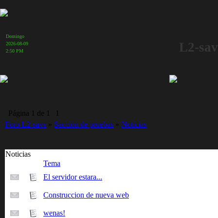
Domingo
L2-sav
2026-08-09
2:50 PM
Página
1
de
1
1
Foro L2-save
»
Sección de pruebas
»
Noticias
Noticias
Tema
El servidor estara...
Construccion de nueva web
wenas!