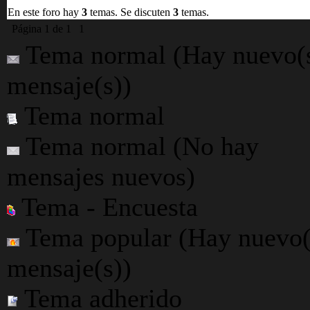
En este foro hay
3
temas. Se discuten
3
temas.
Página
1
de
1
1
Tema normal (Hay nuevo(
mensaje(s))
Tema normal
Tema normal (No hay
mensajes nuevos)
Tema - Encuesta
Tema popular (Hay nuevo(
mensaje(s))
Tema adherido