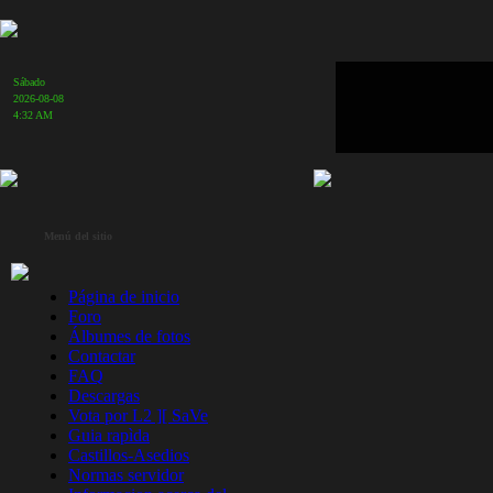
Sábado
2026-08-08
4:32 AM
Menú del sitio
Página de inicio
Foro
Álbumes de fotos
Contactar
FAQ
Descargas
Vota por L2 ][ SaVe
Guia rapìda
Castillos-Asedios
Normas servidor