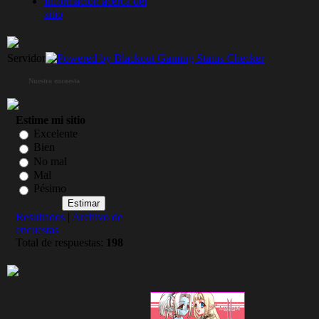
Informacion acerca del
sitio
Servidor
Nuestra encuesta
Estime mi sitio
Excelente
Bien
No mal
Mal
Pésimo
Resultados
|
Archivo de
encuestas
Total de respuestas:
198